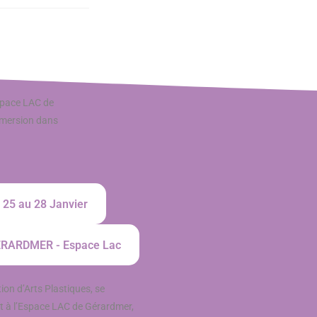
espace LAC de
immersion dans
 25 au 28 Janvier
RARDMER - Espace Lac
ion d’Arts Plastiques, se
t à l’Espace LAC de Gérardmer,