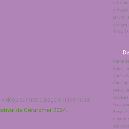
offre un
d’imagina
janvier, 
découvrir
10h à 18
De
Parmi le
Robin Le
Aurélie C
Christoph
Hervé Ca
couleurs,
 vidéos sur notre page entièrement
l’imagina
estival de Gérardmer 2024
.
Beryozki
apporte 
explorati