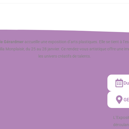
 de Gérardmer
accueille une exposition d’arts plastiques. Elle se tient à l’
lla Monplaisir, du 25 au 28 janvier. Ce rendez-vous artistique offre une 
les univers créatifs de talents.
Du
GE
L’Exposit
déroulan