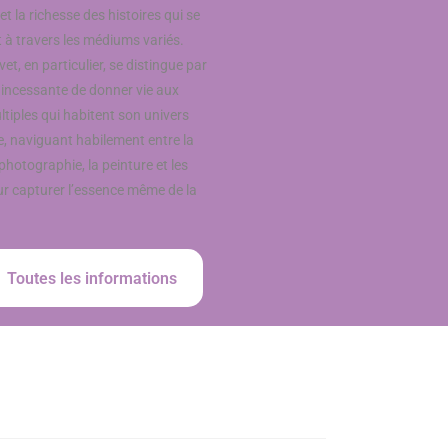
 et la richesse des histoires qui se
t à travers les médiums variés.
et, en particulier, se distingue par
 incessante de donner vie aux
ltiples qui habitent son univers
e, naviguant habilement entre la
 photographie, la peinture et les
r capturer l’essence même de la
Toutes les informations