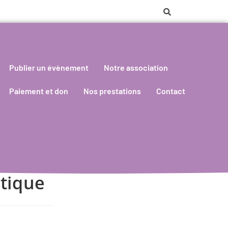
Publier un évènement
Notre association
Paiement et don
Nos prestations
Contact
stique