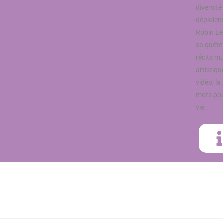
diversité
déploien
Robin Lev
sa quête
récits mu
artistiqu
vidéo, la
mots pou
vie.