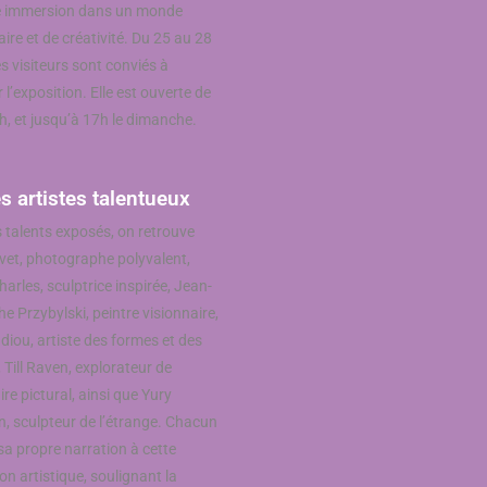
e immersion dans un monde
ire et de créativité. Du 25 au 28
les visiteurs sont conviés à
 l’exposition. Elle est ouverte de
h, et jusqu’à 17h le dimanche.
s artistes talentueux
s talents exposés, on retrouve
vet, photographe polyvalent,
harles, sculptrice inspirée, Jean-
e Przybylski, peintre visionnaire,
diou, artiste des formes et des
 Till Raven, explorateur de
ire pictural, ainsi que Yury
n, sculpteur de l’étrange. Chacun
sa propre narration à cette
on artistique, soulignant la