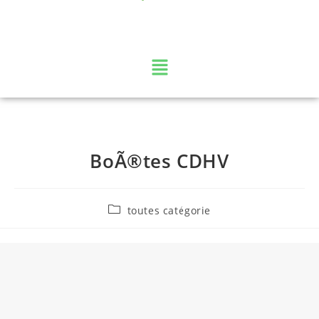
La web TV des Vosges
BoÃ®tes CDHV
toutes catégorie