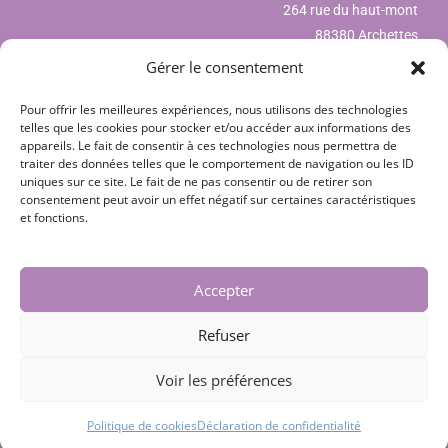
264 rue du haut-mont
88380 Archettes
Gérer le consentement
Pour offrir les meilleures expériences, nous utilisons des technologies
Mentions légales
telles que les cookies pour stocker et/ou accéder aux informations des
appareils. Le fait de consentir à ces technologies nous permettra de
Déclaration de confidentialité (UE)
traiter des données telles que le comportement de navigation ou les ID
uniques sur ce site. Le fait de ne pas consentir ou de retirer son
Politique de cookies (UE)
consentement peut avoir un effet négatif sur certaines caractéristiques
et fonctions.
CGV
Nos partenaires
Accepter
Contact
Refuser
Voir les préférences
Copyright © 2018 - 2026 TouteslesVosges.fr | Création design par
TouteslesVosges.fr
Politique de cookies
Déclaration de confidentialité