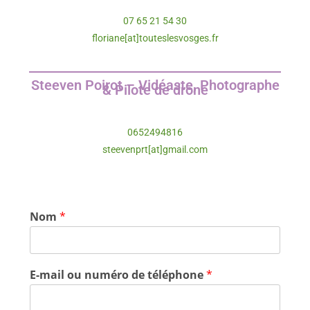
07 65 21 54 30
floriane[at]touteslesvosges.fr
Steeven Poirot – Vidéaste, Photographe
& Pilote de drone
0652494816
steevenprt[at]gmail.com
Nom
*
E-mail ou numéro de téléphone
*