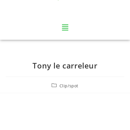
La web TV des Vosges
Tony le carreleur
Clip/spot