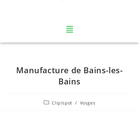
La web TV des Vosges
Manufacture de Bains-les-
Bains
Clip/spot
/
Vosges