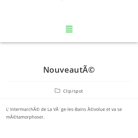
La web TV des Vosges
NouveautÃ©
Clip/spot
L’ IntermarchÃ© de La VÃ´ge-les-Bains Ã©volue et va se
mÃ©tamorphoser.