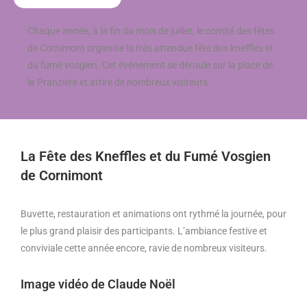
Chaque année, à la fin du mois de juillet, le comité des fêtes
de Cornimont organise la très attendue fête des kneffles et
du fumé vosgien. Cet événement se déroule sur la place de
la Pranzière et attire de nombreux visiteurs.
La Fête des Kneffles et du Fumé Vosgien
de Cornimont
Buvette, restauration et animations ont rythmé la journée, pour
le plus grand plaisir des participants. L’ambiance festive et
conviviale cette année encore, ravie de nombreux visiteurs.
Image vidéo de Claude Noël