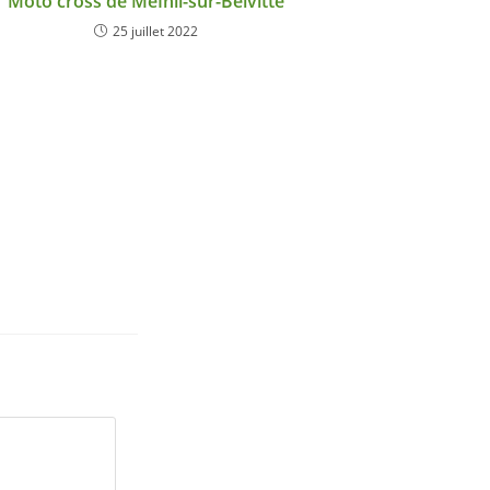
Moto cross de MeÌnil-sur-Belvitte
25 juillet 2022