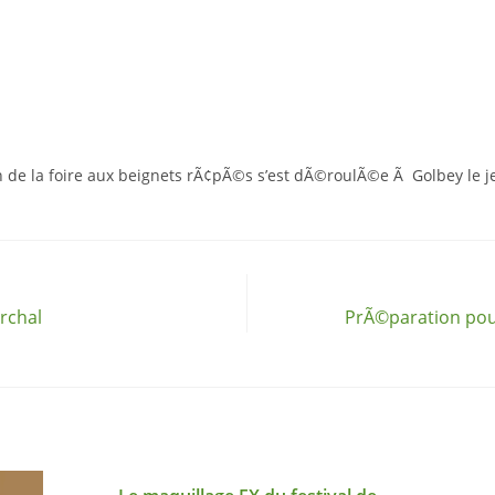
 de la foire aux beignets rÃ¢pÃ©s s’est dÃ©roulÃ©e Ã Golbey le j
rchal
PrÃ©paration pou