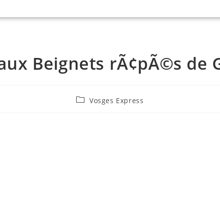
 aux Beignets rÃ¢pÃ©s de 
Vosges Express