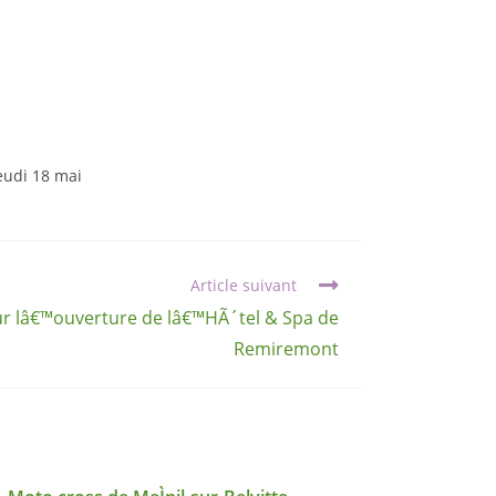
eudi 18 mai
Article suivant
r lâ€™ouverture de lâ€™HÃ´tel & Spa de
Remiremont