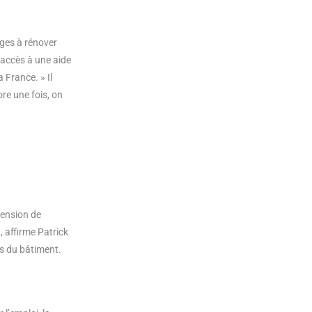
ages à rénover
l’accès à une aide
 France. » Il
re une fois, on
pension de
 affirme Patrick
es du bâtiment.