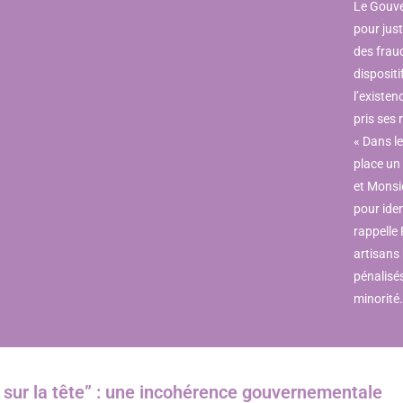
Le Gouv
pour just
des frau
dispositi
l’existen
pris ses
« Dans l
place un
et Monsi
pour iden
rappelle 
artisans
pénalisé
minorité.
sur la tête” : une incohérence gouvernementale