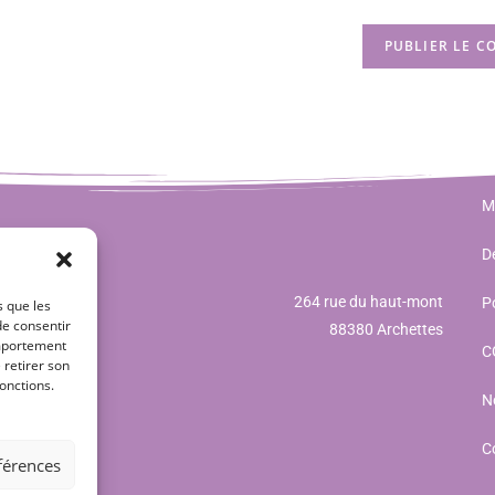
M
Dé
264 rue du haut-mont
Po
s que les
de consentir
88380 Archettes
omportement
C
 retirer son
onctions.
N
C
éférences