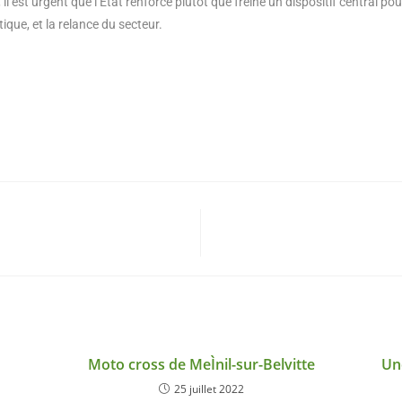
 il est urgent que l’État renforce plutôt que freine un dispositif central pour
ique, et la relance du secteur.
Moto cross de MeÌnil-sur-Belvitte
Un
25 juillet 2022