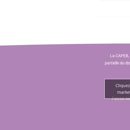
La CAPEB, p
partielle du 
Cliquez
market
Patrick M