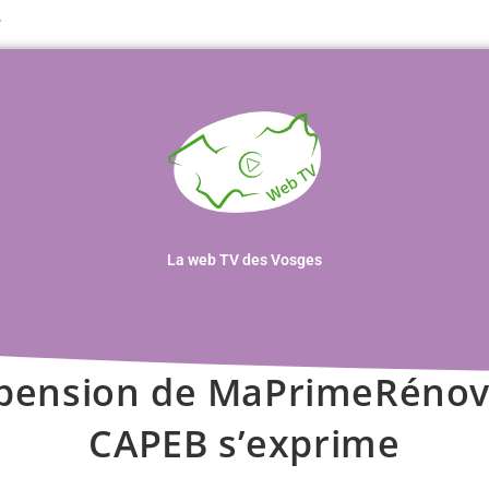
T
La web TV des Vosges
pension de MaPrimeRénov’ 
CAPEB s’exprime