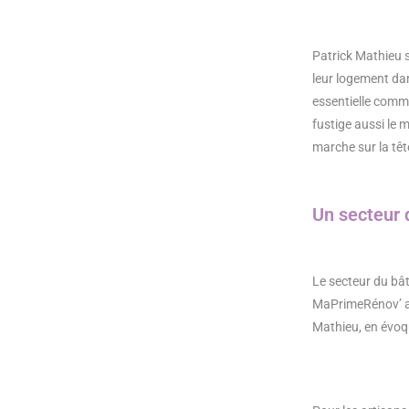
Patrick Mathieu s
leur logement dan
essentielle comme
fustige aussi le
marche sur la tête
Un secteur d
Le secteur du bât
MaPrimeRénov’ ar
Mathieu, en évoqu