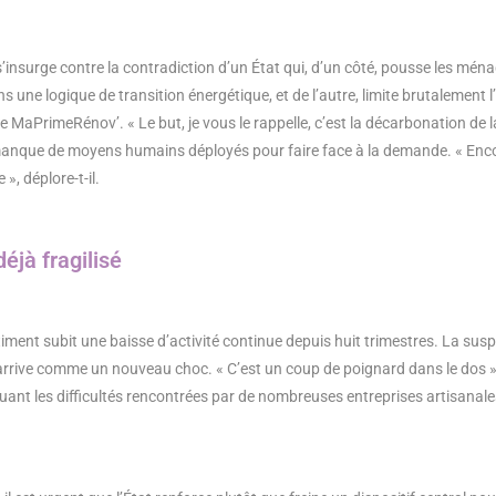
’insurge contre la contradiction d’un État qui, d’un côté, pousse les mén
s une logique de transition énergétique, et de l’autre, limite brutalement 
 MaPrimeRénov’. « Le but, je vous le rappelle, c’est la décarbonation de la
 manque de moyens humains déployés pour faire face à la demande. « Enco
 », déplore-t-il.
éjà fragilisé
iment subit une baisse d’activité continue depuis huit trimestres. La sus
rive comme un nouveau choc. « C’est un coup de poignard dans le dos »,
ant les difficultés rencontrées par de nombreuses entreprises artisanal