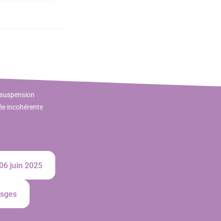
a suspension
ée incohérente
 06 juin 2025
sges