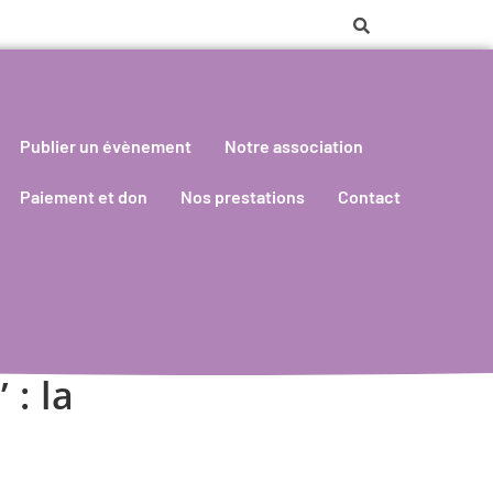
Publier un évènement
Notre association
Paiement et don
Nos prestations
Contact
: la