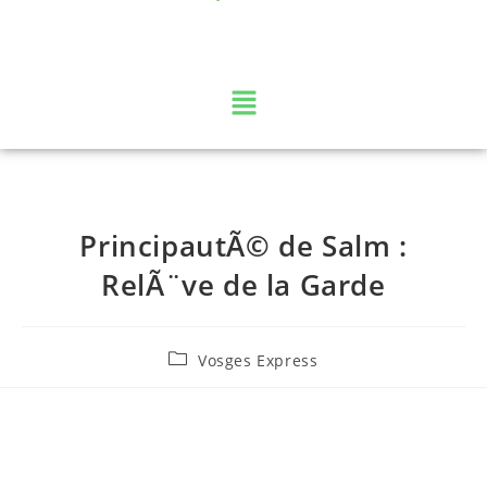
La web TV des Vosges
PrincipautÃ© de Salm :
RelÃ¨ve de la Garde
Vosges Express