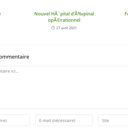
e
Nouvel HÃ´pital d’Ã‰pinal
F
opÃ©rationnel
27 avril 2021
commentaire