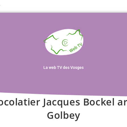
T
La web TV des Vosges
ocolatier Jacques Bockel ar
Golbey