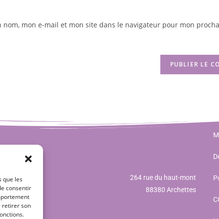
n nom, mon e-mail et mon site dans le navigateur pour mon procha
M
Dé
264 rue du haut-mont
Po
s que les
de consentir
88380 Archettes
omportement
C
 retirer son
onctions.