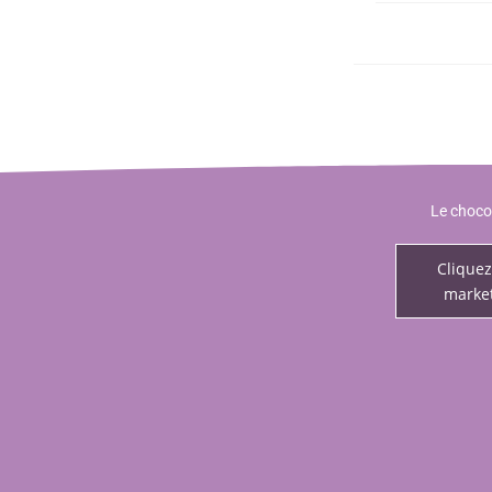
Le chocol
Cliquez
market