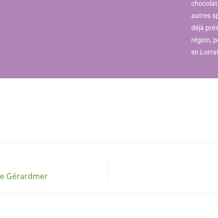
chocolats
autres s
déjà prés
région, 
en Lorra
 de Gérardmer