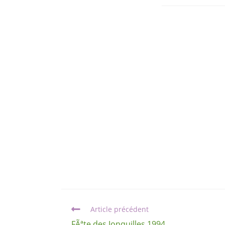
Article précédent
FÃªte des Jonquilles 1994