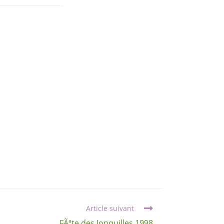
Article suivant
FÃªte des Jonquilles 1998