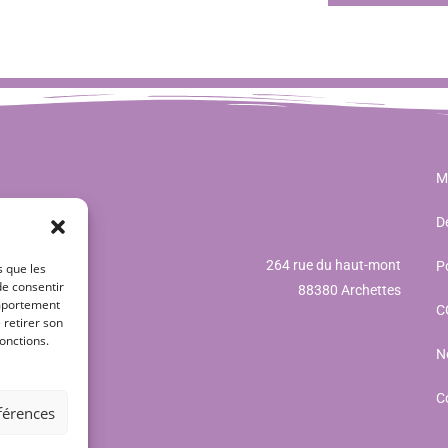
M
Dé
264 rue du haut-mont
Po
s que les
de consentir
88380 Archettes
omportement
C
 retirer son
onctions.
N
C
éférences