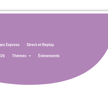
T
ges Express
Direct et Replay
026
Thèmes
Évènements