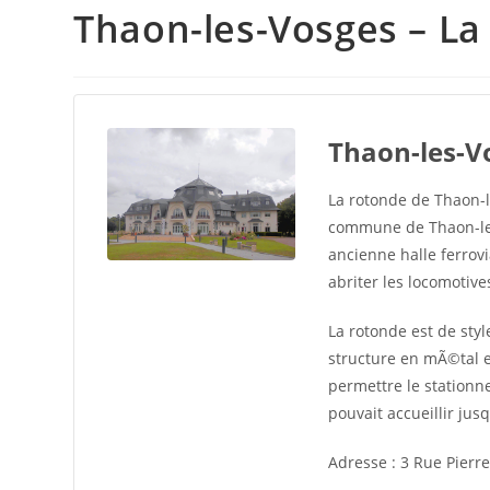
Thaon-les-Vosges – L
Thaon-les-V
La rotonde de Thaon-
commune de Thaon-les
ancienne halle ferrov
abriter les locomotiv
La rotonde est de styl
structure en mÃ©tal 
permettre le stationn
pouvait accueillir ju
Adresse :
3 Rue Pierre