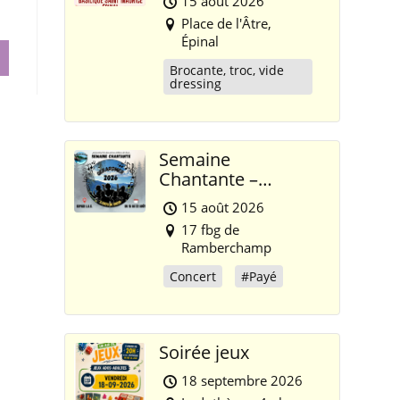
15 août 2026
Place de l'Âtre,
Épinal
Brocante, troc, vide
dressing
Semaine
Chantante –
Gérardmer 2026
15 août 2026
17 fbg de
Ramberchamp
Concert
#Payé
Soirée jeux
18 septembre 2026