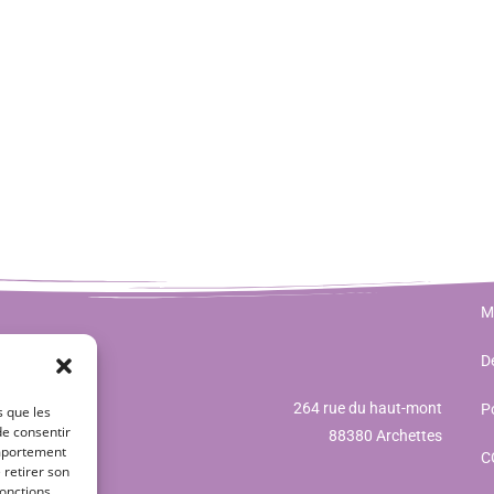
M
Dé
264 rue du haut-mont
Po
s que les
de consentir
88380 Archettes
omportement
C
 retirer son
onctions.