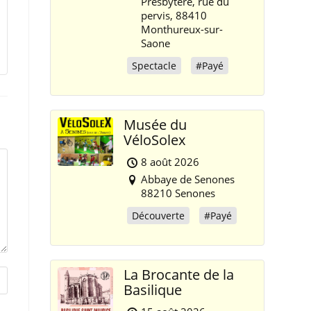
Presbytère, rue du
pervis, 88410
Monthureux-sur-
Saone
Spectacle
#Payé
Musée du
VéloSolex
8 août 2026
Abbaye de Senones
88210 Senones
Découverte
#Payé
La Brocante de la
Basilique