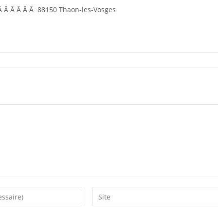
 Â Â Â Â Â Â 88150 Thaon-les-Vosges