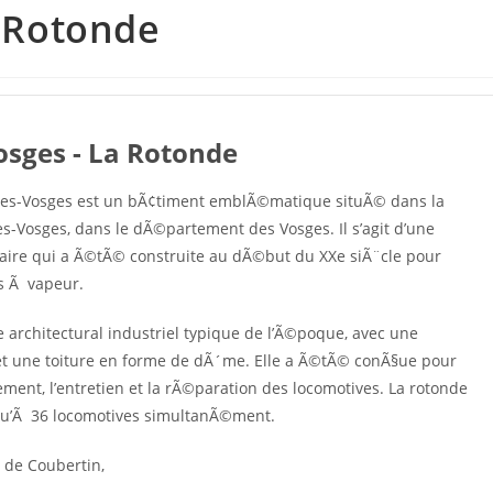
a Rotonde
osges - La Rotonde
les-Vosges est un bÃ¢timent emblÃ©matique situÃ© dans la
-Vosges, dans le dÃ©partement des Vosges. Il s’agit d’une
iaire qui a Ã©tÃ© construite au dÃ©but du XXe siÃ¨cle pour
es Ã vapeur.
e architectural industriel typique de l’Ã©poque, avec une
et une toiture en forme de dÃ´me. Elle a Ã©tÃ© conÃ§ue pour
ement, l’entretien et la rÃ©paration des locomotives. La rotonde
squ’Ã 36 locomotives simultanÃ©ment.
 de Coubertin,