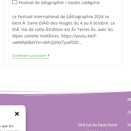
Festival de Géographie
/
toutes catégorie
Le Festival International de GÃ©ographie 2024 se
tient Ã Saint-DiÃ©-des-Vosges du 4 au 6 octobre. Le
thÃ¨me de cette Ã©dition est Â« Terres Â», avec les
Alpes comme invitÃ©es. https://youtu.be/f-
uwNRy6BaY?si=obh2j5NzTjueFDZI…
Continuer La Lecture
M
Dé
264 rue du haut-mont
Po
s que les