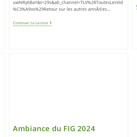
uwNRy6BaY&t=29s&ab_channel=TLV%28ToutesLesVid
%C3%A9os%29Retour sur les autres annÃ©es…
Continuer La Lecture
Ambiance du FIG 2024