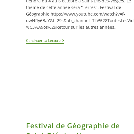
tiendra du 4 au 6 octobre à Saint-Dié-des-Vosges. Le
thème de cette année sera "Terres". Festival de
Géographie https://www.youtube.com/watch?v=f-
uwNRy6BaY&t=29s&ab_channel=TLV%28ToutesLesVid
%C3%A9os%29Retour sur les autres années…
Continuer La Lecture
Festival de Géographie de