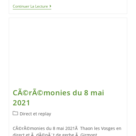
Continuer La Lecture
CÃ©rÃ©monies du 8 mai
2021
Direct et replay
CÃ©rÃ©monies du 8 mai 2021Ã Thaon les Vosges en
direct et Ã dÃ©pÃ´t de gerbe Ã Girmont.