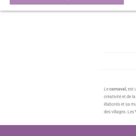
Le
carnaval,
est u
créativité et de l
élaborés et sa m
des villages. Les