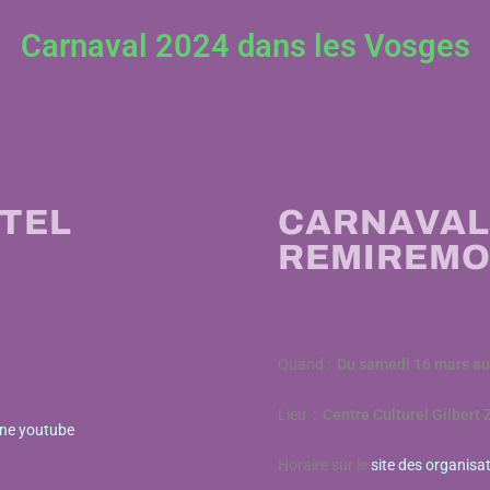
Carnaval 2024 dans les Vosges
TTEL
CARNAVAL 
REMIREM
Quand :
Du samedi 16 mars a
Lieu :
Centre Culturel Gilbert
îne youtube
Horaire sur le
site des organisa