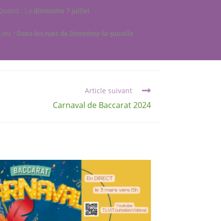
Quand : Le
dimanche 7 juillet
Lieu :
Dans les rues de Domrémy-la-pucelle
Article suivant
Carnaval de Baccarat 2024