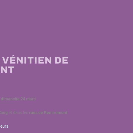
VÉNITIEN DE
ONT
u dimanche 24 mars
 Zaug
et dans les
rues de Remiremont
teurs