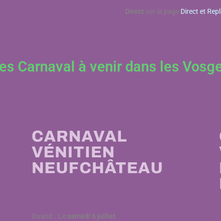
Direct
sur la page
Direct et Rep
es Carnaval à venir dans les Vosg
CARNAVAL
VÉNITIEN
NEUFCHÂTEAU
Quand : Le
samedi 6 juillet