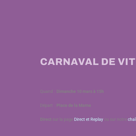
CARNAVAL DE VI
Quand :
Dimanche 10 mars à 15h
Départ :
Place de la Marne
Direct
sur la page
Direct et Replay
ou sur notre
cha