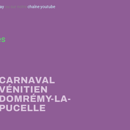
lay
ou sur notre
chaîne youtube
es
CARNAVAL
VÉNITIEN
DOMRÉMY-LA-
PUCELLE