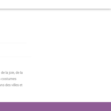
e la joie, de la
ses costumes
s des villes et