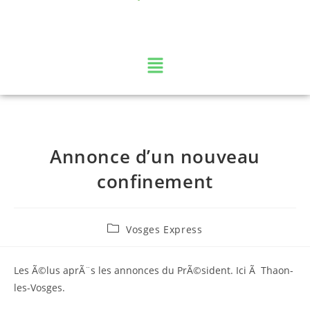
La web TV des Vosges
Annonce d’un nouveau
confinement
Vosges Express
Les Ã©lus aprÃ¨s les annonces du PrÃ©sident. Ici Ã Thaon-
les-Vosges.