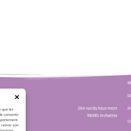
M
Dé
264 rue du haut-mont
Po
s que les
de consentir
88380 Archettes
omportement
C
 retirer son
onctions.