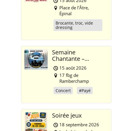
15 août 2026
Place de l'Âtre,
Épinal
Brocante, troc, vide
dressing
Semaine
Chantante –
Gérardmer 2026
15 août 2026
17 fbg de
Ramberchamp
Concert
#Payé
Soirée jeux
18 septembre 2026