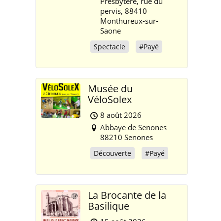
Presbytère, rue du
pervis, 88410
Monthureux-sur-
Saone
Spectacle
#Payé
Musée du
VéloSolex
8 août 2026
Abbaye de Senones
88210 Senones
Découverte
#Payé
La Brocante de la
Basilique