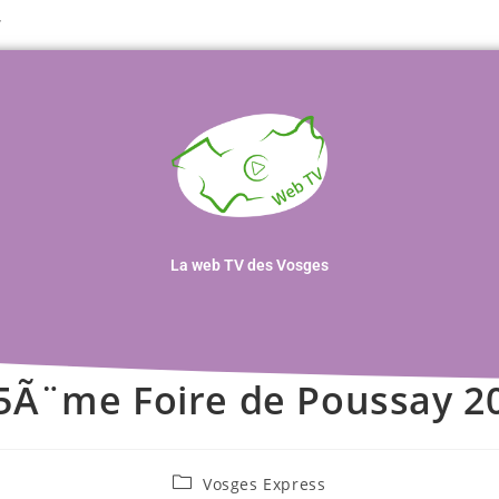
T
La web TV des Vosges
5Ã¨me Foire de Poussay 2
Vosges Express