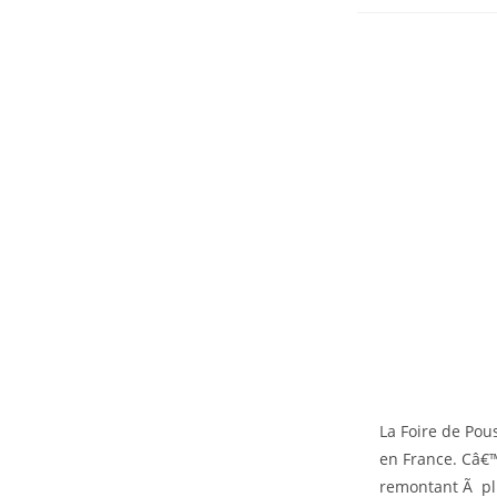
La Foire de Po
en France. Câ€™
remontant Ã pl