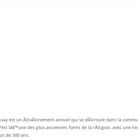
ussay est un Ã©vÃ©nement annuel qui se dÃ©roule dans la commu
est lâ€™une des plus anciennes foires de la rÃ©gion, avec une his
us de 500 ans.