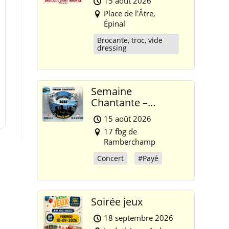
15 août 2026
Place de l'Âtre,
Épinal
Brocante, troc, vide
dressing
Semaine
Chantante –
Gérardmer 2026
15 août 2026
17 fbg de
Ramberchamp
Concert
#Payé
Soirée jeux
18 septembre 2026