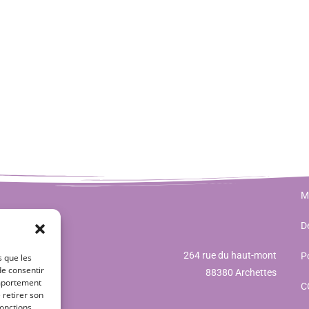
M
Dé
264 rue du haut-mont
Po
s que les
de consentir
88380 Archettes
omportement
C
 retirer son
onctions.