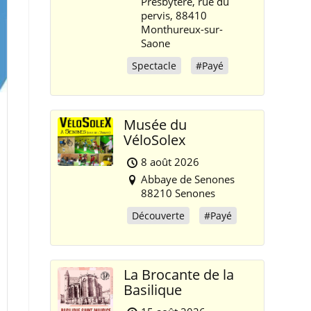
Presbytère, rue du
pervis, 88410
Monthureux-sur-
Saone
Spectacle
#Payé
Musée du
VéloSolex
8 août 2026
Abbaye de Senones
88210 Senones
Découverte
#Payé
La Brocante de la
Basilique