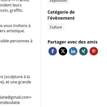
Exposition
endent leurs
sin, graffiti,
Catégorie de
l’évènement
us vous invitons à
Culture
ers artistique.
ssible personnes à
Partager avec des amis
 (sculpture à la
re), et une grande
datie@gmail.com=
endeodatie