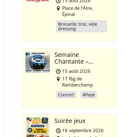
15 août 2026
Place de l'Âtre,
Épinal
Brocante, troc, vide
dressing
Semaine
Chantante –
Gérardmer 2026
15 août 2026
17 fbg de
Ramberchamp
Concert
#Payé
Soirée jeux
18 septembre 2026