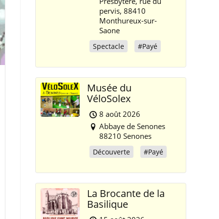
Presbytère, rue du
pervis, 88410
Monthureux-sur-
Saone
Spectacle
#Payé
Musée du
VéloSolex
8 août 2026
Abbaye de Senones
88210 Senones
Découverte
#Payé
La Brocante de la
Basilique