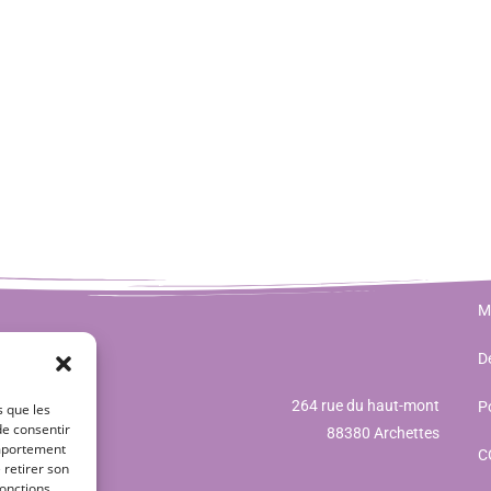
M
Dé
264 rue du haut-mont
Po
s que les
de consentir
88380 Archettes
omportement
C
 retirer son
onctions.