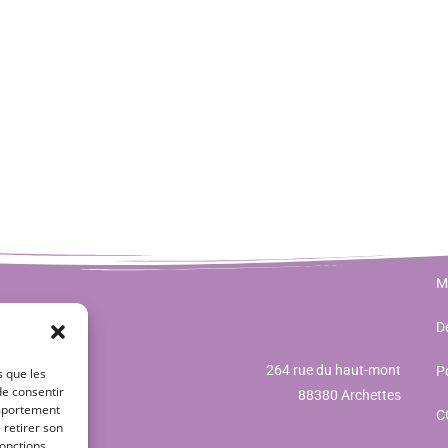
M
Dé
264 rue du haut-mont
Po
s que les
de consentir
88380 Archettes
omportement
C
 retirer son
onctions.