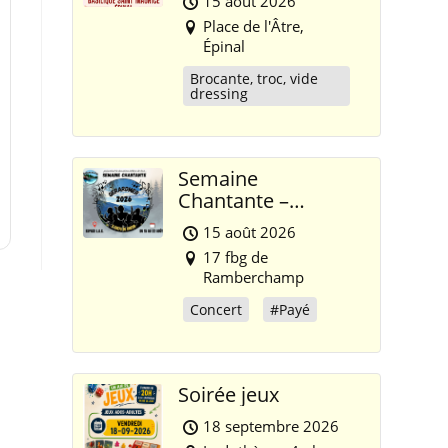
15 août 2026
Place de l'Âtre,
Épinal
Brocante, troc, vide
dressing
Semaine
Chantante –
Gérardmer 2026
15 août 2026
17 fbg de
Ramberchamp
Concert
#Payé
Soirée jeux
18 septembre 2026