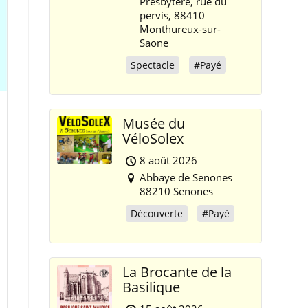
Presbytère, rue du
pervis, 88410
Monthureux-sur-
Saone
Spectacle
#Payé
Musée du
VéloSolex
8 août 2026
Abbaye de Senones
88210 Senones
Découverte
#Payé
La Brocante de la
Basilique