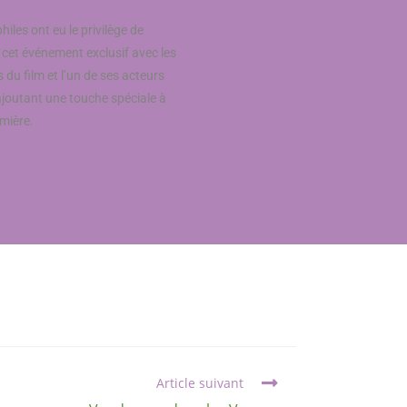
hiles ont eu le privilège de
 cet événement exclusif avec les
 du film et l’un de ses acteurs
ajoutant une touche spéciale à
emière.
Article suivant