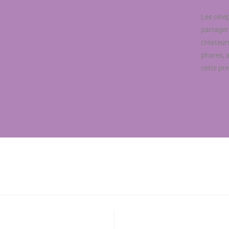
Les cinép
partager
créateurs
phares, 
cette pr