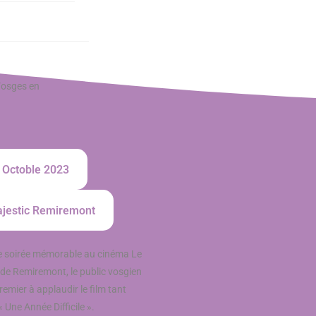
 Vosges en
 Octoble 2023
jestic Remiremont
 soirée mémorable au cinéma Le
 de Remiremont, le public vosgien
premier à applaudir le film tant
 Une Année Difficile ».