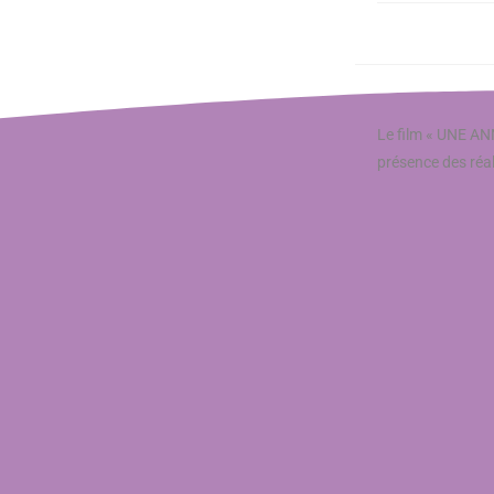
Le film « UNE ANN
présence des réa