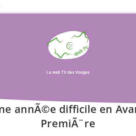
T
La web TV des Vosges
ne annÃ©e difficile en Ava
PremiÃ¨re