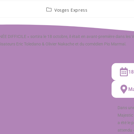
Vosges Express
ÉE DIFFICILE » sortira le 18 octobre, il était en avant-première dans les
lisateurs Eric Toledano & Olivier Nakache et du comédien Pio Marmaï.
18
Ma
Dans une
Majestic
a été le 
attendu «