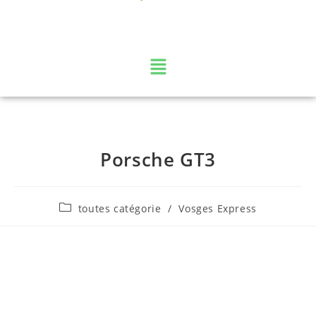
La web TV des Vosges
Porsche GT3
toutes catégorie
/
Vosges Express