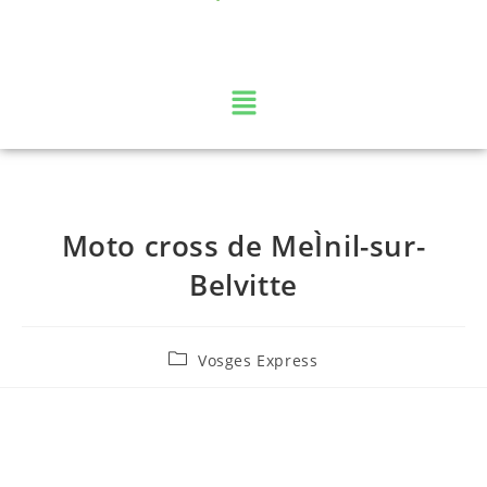
La web TV des Vosges
Moto cross de MeÌnil-sur-
Belvitte
Vosges Express