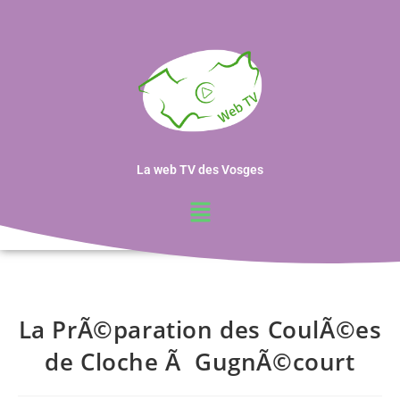
La web TV des Vosges
La PrÃ©paration des CoulÃ©es
de Cloche Ã GugnÃ©court