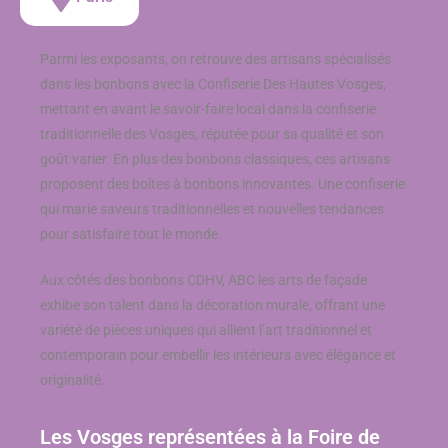
Parmi les exposants, on retrouve des artisans spécialisés
dans les bonbons avec la Confiserie Des Hautes Vosges,
mettant en avant le savoir-faire local dans la confiserie
traditionnelle des Vosges, réputée pour sa qualité et son
goût varier. En plus des bonbons classiques, ces artisans
proposent des boîtes à bonbons innovantes. Une confiserie
qui marie saveurs traditionnelles et nouvelles tendances
pour satisfaire tout le monde.
Aux côtés des bonbons CDHV, ABC les arts de façade
exhibe son talent dans la décoration murale, offrant une
variété de pièces uniques qui allient l’art traditionnel et
contemporain pour embellir les intérieurs avec élégance et
originalité.
Les Vosges représentées à la Foire de