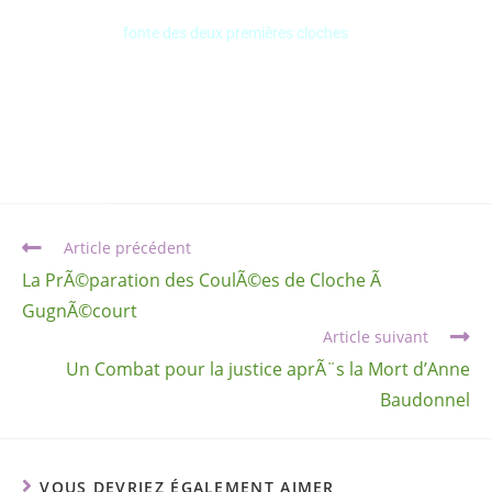
Retour sur la
fonte des deux premières cloches
Article précédent
La PrÃ©paration des CoulÃ©es de Cloche Ã
GugnÃ©court
Article suivant
Un Combat pour la justice aprÃ¨s la Mort d’Anne
Baudonnel
VOUS DEVRIEZ ÉGALEMENT AIMER