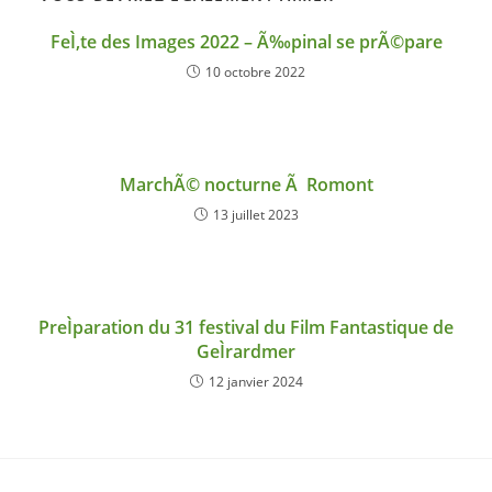
FeÌ‚te des Images 2022 – Ã‰pinal se prÃ©pare
10 octobre 2022
MarchÃ© nocturne Ã Romont
13 juillet 2023
PreÌparation du 31 festival du Film Fantastique de
GeÌrardmer
12 janvier 2024