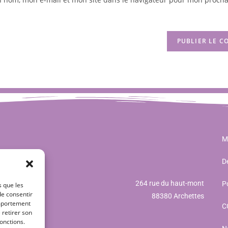
M
Dé
264 rue du haut-mont
Po
s que les
de consentir
88380 Archettes
omportement
C
 retirer son
onctions.