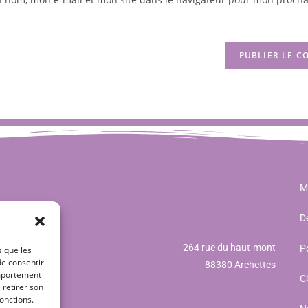
M
Dé
264 rue du haut-mont
Po
s que les
de consentir
88380 Archettes
omportement
C
 retirer son
onctions.