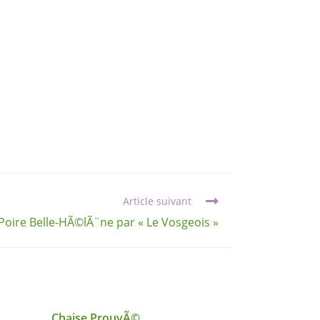
Article suivant
Poire Belle-HÃ©lÃ¨ne par « Le Vosgeois »
Chaise ProuvÃ©