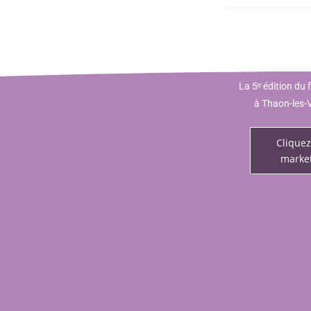
La 5ᵉ édition du
à Thaon-les-V
Cliquez
market