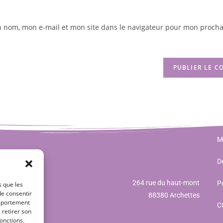
n nom, mon e-mail et mon site dans le navigateur pour mon procha
M
Dé
264 rue du haut-mont
Po
s que les
de consentir
88380 Archettes
omportement
C
 retirer son
onctions.