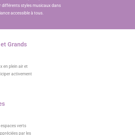
r différents styles musicaux dans
ance accessible à tous.
s et Grands
 en plein air et
iciper activement
es
 espaces verts
appréciées par les